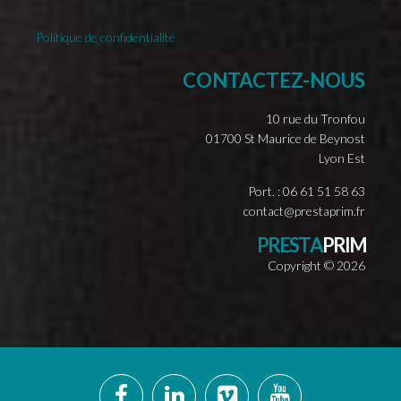
Politique de confidentialité
CONTACTEZ-NOUS
10 rue du Tronfou
01700 St Maurice de Beynost
Lyon Est
Port. : 06 61 51 58 63
contact@prestaprim.fr
P
R
E
S
T
A
P
R
I
M
Copyright ©
2026