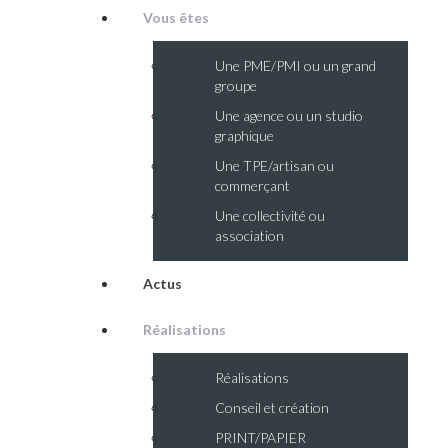
Vous êtes
Une PME/PMI ou un grand
groupe
Une agence ou un studio
graphique
Une TPE/artisan ou
commerçant
Une collectivité ou
association
Actus
Réalisations
Réalisations
Conseil et création
PRINT/PAPIER