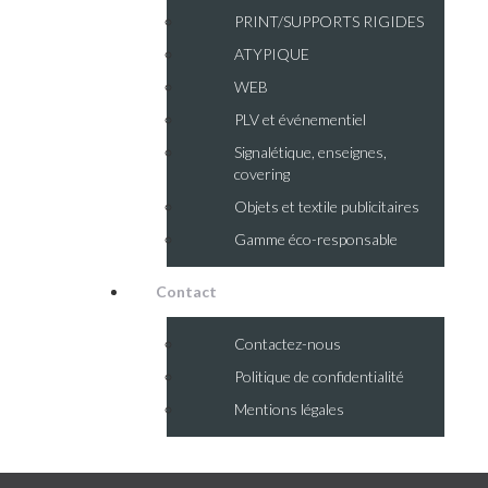
PRINT/SUPPORTS RIGIDES
ATYPIQUE
WEB
PLV et événementiel
Signalétique, enseignes,
covering
Objets et textile publicitaires
Gamme éco-responsable
Contact
Contactez-nous
Politique de confidentialité
Mentions légales