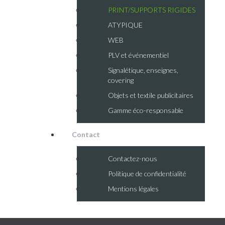
PRINT/SUPPORTS RIGIDES
ATYPIQUE
WEB
PLV et événementiel
Signalétique, enseignes,
covering
Objets et textile publicitaires
Gamme éco-responsable
Contact
Contactez-nous
Politique de confidentialité
Mentions légales