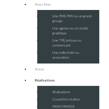
Vous êtes
Une PME/PMI ou un grand
groupe
Une agence ou un studio
graphique
Une TPE/artisan ou
commerçant
Une collectivité ou
association
Actus
Réalisations
Réalisations
Conseil et création
PRINT/PAPIER