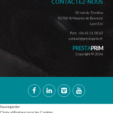
CONTACTEZ-NOUS
10 rue du Tronfou
01700 St Maurice de Beynost
Lyon Est
Port. : 06 61 51 58 63
contact@prestaprim.fr
P
R
E
S
T
A
P
R
I
M
Copyright ©
2026
Sauvegarder
Choix utilisateur pour les Cookies