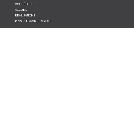
VOUS ÊTES ICI :
ACCUEIL
RÉALISATIONS
PRINT/SUPPORTS RIGIDES
NOS
RÉALISATIONS
Conseil et création
Print/Papier
Print/Supports rigides
Atypique