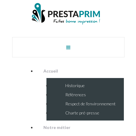
Accueil
Historique
Références
Respect de l'environnement
Charte pré-presse
Notre métier