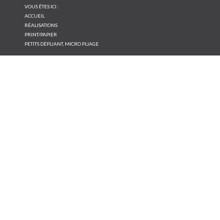
VOUS ÊTES ICI :
ACCUEIL
RÉALISATIONS
PRINT/PAPIER
PETITS DÉPLIANT, MICRO PLIAGE
NOS
RÉALISATIONS
Conseil et création
Print/Papier
Print/Supports rigides