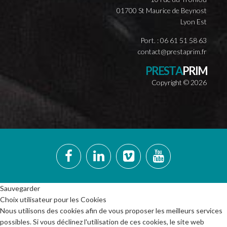
01700 St Maurice de Beynost
Lyon Est
Port. : 06 61 51 58 63
contact@prestaprim.fr
P
R
E
S
T
A
P
R
I
M
Copyright ©
2026
Sauvegarder
Choix utilisateur pour les Cookies
Nous utilisons des cookies afin de vous proposer les meilleurs services
possibles. Si vous déclinez l'utilisation de ces cookies, le site web