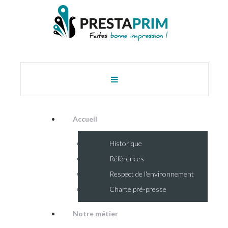
Accueil
Historique
Références
Respect de l'environnement
Charte pré-presse
Notre métier