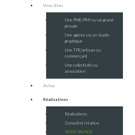
Vous êtes
Une PME/PMI ou un grand
groupe
Une agence ou un studio
graphique
Une TPE/artisan ou
commerçant
Une collectivité ou
association
Actus
Réalisations
Réalisations
Conseil et création
PRINT/PAPIER