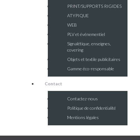
PRINT/SUPPORTS RIGIDES
ATYPIQUE
WEB
PLV et événementiel
Signalétique, enseignes,
covering
Objets et textile publicitaires
Gamme éco-responsable
Contact
Contactez-nous
Politique de confidentialité
Mentions légales