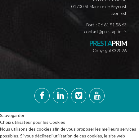
01700 St Maurice de Beynost
Lyon Est
Port. : 06 61 51 58 63
contact@prestaprim.fr
P
R
E
S
T
A
P
R
I
M
Copyright ©
2026
Sauvegarder
Choix utilisateur pour les Cookies
Nous utilisons des cookies afin de vous proposer les meilleurs services
possibles. Si vous déclinez l'utilisation de ces cookies, le site web