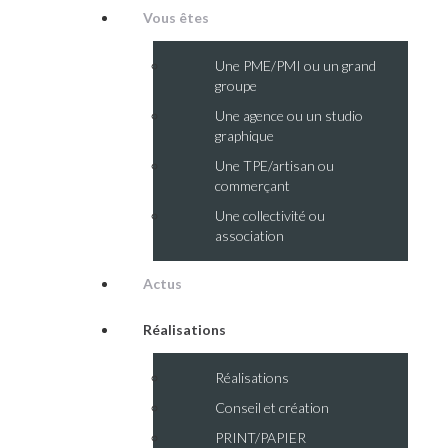
Vous êtes
Une PME/PMI ou un grand
groupe
Une agence ou un studio
graphique
Une TPE/artisan ou
commerçant
Une collectivité ou
association
Actus
Réalisations
Réalisations
Conseil et création
PRINT/PAPIER