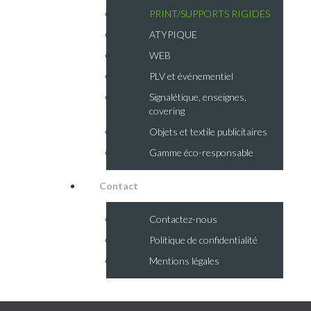
PRINT/SUPPORTS RIGIDES
ATYPIQUE
WEB
PLV et événementiel
Signalétique, enseignes,
covering
Objets et textile publicitaires
Gamme éco-responsable
Contact
Contactez-nous
Politique de confidentialité
Mentions légales