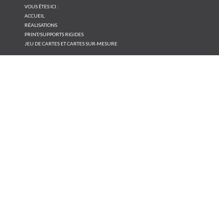
VOUS ÊTES ICI :
ACCUEIL
RÉALISATIONS
PRINT/SUPPORTS RIGIDES
JEU DE CARTES ET CARTES SUR-MESURE
NOS
RÉALISATIONS
Conseil et création
Print/Papier
Print/Supports rigides